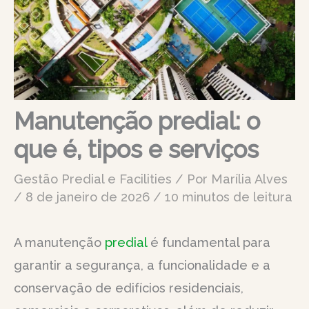
Manutenção predial: o
que é, tipos e serviços
Gestão Predial e Facilities
/ Por
Marília Alves
/
8 de janeiro de 2026
/
10 minutos de leitura
A manutenção
predial
é fundamental para
garantir a segurança, a funcionalidade e a
conservação de edifícios residenciais,