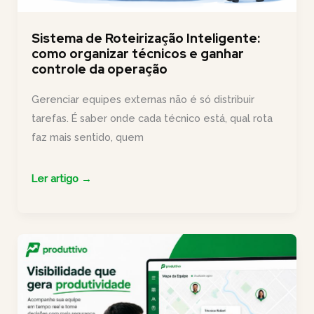
Sistema de Roteirização Inteligente:
como organizar técnicos e ganhar
controle da operação
Gerenciar equipes externas não é só distribuir
tarefas. É saber onde cada técnico está, qual rota
faz mais sentido, quem
Sistema
Ler artigo →
de
Roteirização
Inteligente:
como
organizar
técnicos
e