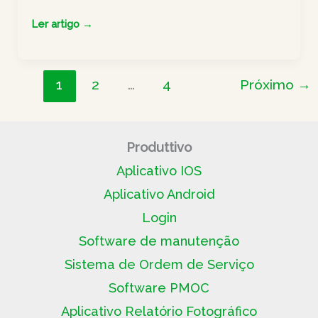
Melhores
Ler artigo →
plataformas
de
automação
1
2
…
4
Próximo
→
de
processos
e
Produttivo
relatórios:
Aplicativo IOS
guia
Aplicativo Android
completo
Login
Software de manutenção
Sistema de Ordem de Serviço
Software PMOC
Aplicativo Relatório Fotográfico