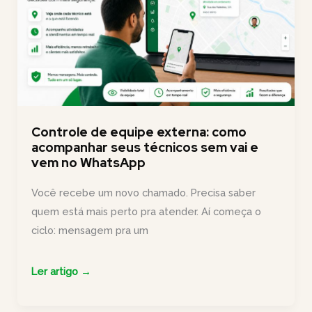
ganhar
controle
da
operação
Controle de equipe externa: como
acompanhar seus técnicos sem vai e
vem no WhatsApp
Você recebe um novo chamado. Precisa saber
quem está mais perto pra atender. Aí começa o
ciclo: mensagem pra um
Controle
Ler artigo →
de
equipe