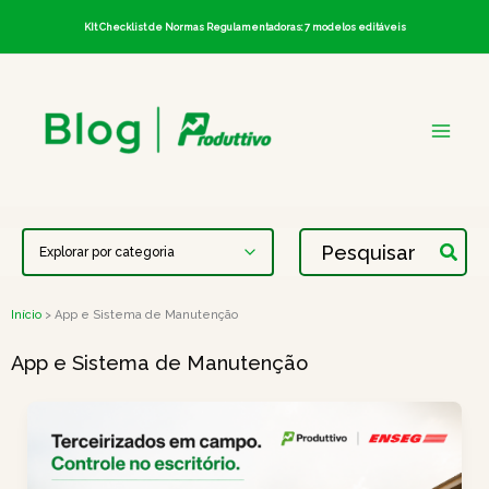
Ir
KIt Checklist de Normas Regulamentadoras: 7 modelos editáveis
para
o
conteúdo
Procurar:
Início
App e Sistema de Manutenção
App e Sistema de Manutenção