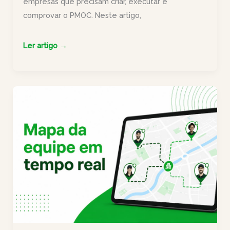
empresas que precisam criar, executar e
comprovar o PMOC. Neste artigo,
Gerador
Ler artigo →
de
PMOC
Produttivo:
controle
toda
a
operação
PMOC