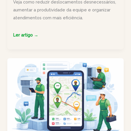
Veja como reduzir deslocamentos desnecessários,
aumentar a produtividade da equipe e organizar
atendimentos com mais eficiência.
Como
Ler artigo →
aumentar
o
número
de
serviços
de
manutenção
sem
contratar
técnicos