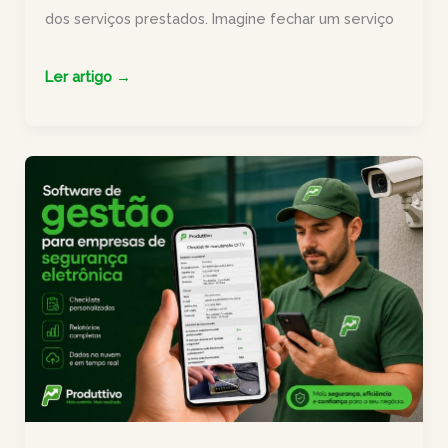
dos serviços prestados. Imagine fechar um serviço
Case:
Ler artigo →
ISQ
Brasil
reduz
entrega
de
relatórios
técnicos
de
30
para
5
dias
com