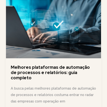
com
IA
(e
parar
de
perder
tempo
com
isso)
Melhores plataformas de automação
de processos e relatórios: guia
completo
A busca pelas melhores plataformas de automação
de processos e relatórios costuma entrar no radar
das empresas com operação em