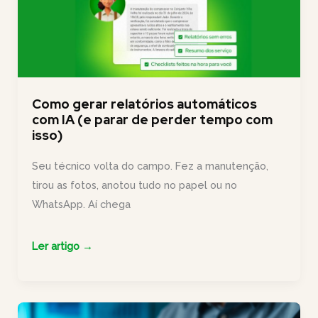
que
avaliar
antes
de
contratar
Como gerar relatórios automáticos
com IA (e parar de perder tempo com
isso)
Seu técnico volta do campo. Fez a manutenção,
tirou as fotos, anotou tudo no papel ou no
WhatsApp. Aí chega
Como
Ler artigo →
gerar
relatórios
automáticos