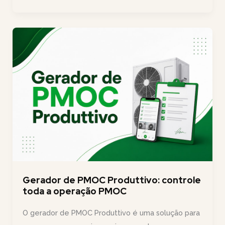
dias
para
minutos:
como
a
Enseg
digitalizou
e
padronizou
a
gestão
de
terceirizados
Gerador de PMOC Produttivo: controle
toda a operação PMOC
O gerador de PMOC Produttivo é uma solução para