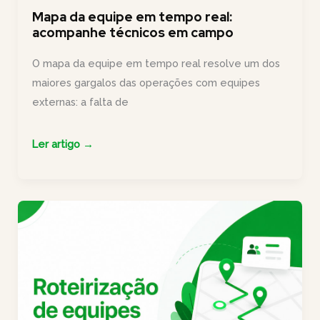
Mapa da equipe em tempo real:
acompanhe técnicos em campo
O mapa da equipe em tempo real resolve um dos
maiores gargalos das operações com equipes
externas: a falta de
Mapa
Ler artigo →
da
equipe
em
tempo
real:
acompanhe
técnicos
em
campo