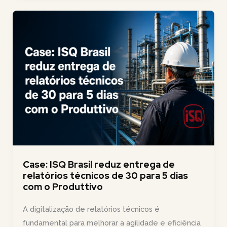
externa:
como
acompanhar
seus
técnicos
sem
vai
e
vem
no
WhatsApp
Case: ISQ Brasil reduz entrega de
relatórios técnicos de 30 para 5 dias
com o Produttivo
A digitalização de relatórios técnicos é
fundamental para melhorar a agilidade e eficiência