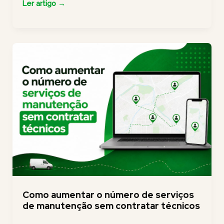
Field
Ler artigo →
service:
o
que
é
e
como
fazer
a
gestão?
Como aumentar o número de serviços
de manutenção sem contratar técnicos