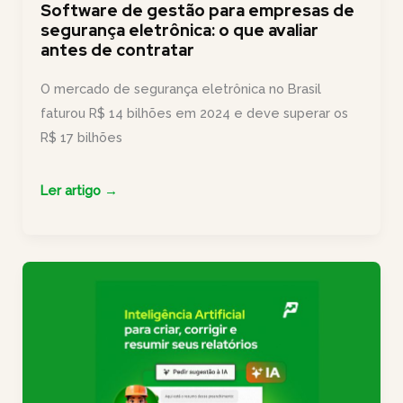
o
Software de gestão para empresas de
segurança eletrônica: o que avaliar
Produttivo
antes de contratar
O mercado de segurança eletrônica no Brasil
faturou R$ 14 bilhões em 2024 e deve superar os
R$ 17 bilhões
Software
Ler artigo →
de
gestão
para
empresas
de
segurança
eletrônica:
o