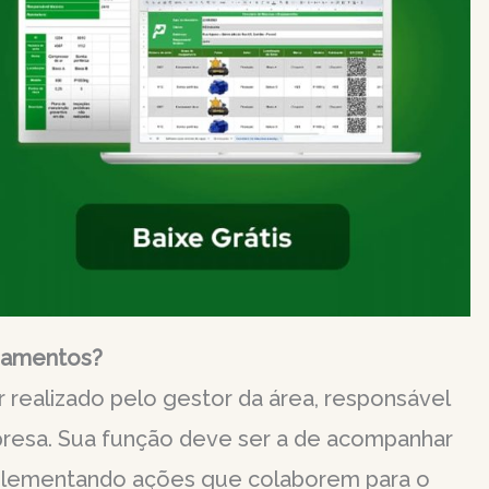
pamentos?
realizado pelo gestor da área, responsável
mpresa. Sua função deve ser a de acompanhar
mplementando ações que colaborem para o