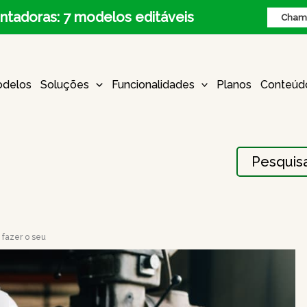
ntadoras: 7 modelos editáveis
Chame
delos
Soluções
Funcionalidades
Planos
Conteúd
Procurar:
 fazer o seu