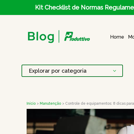
Ir
KIt Checklist de Normas Regulame
para
o
Home
Mo
conteúdo
Início
Manutenção
Controle de equipamentos: 8 dicas para