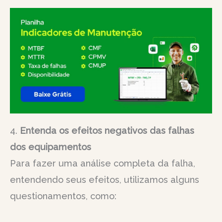
4.
Entenda os efeitos negativos das falhas
dos equipamentos
Para fazer uma análise completa da falha,
entendendo seus efeitos, utilizamos alguns
questionamentos, como: