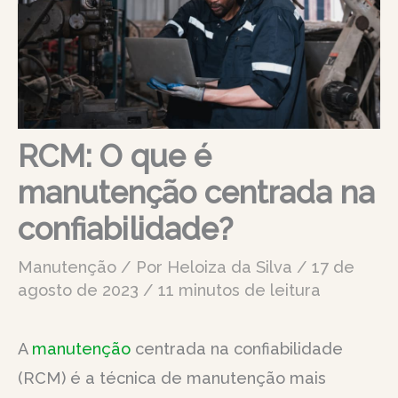
RCM: O que é
manutenção centrada na
confiabilidade?
Manutenção
/ Por
Heloiza da Silva
/
17 de
agosto de 2023
/
11 minutos de leitura
A
manutenção
centrada na confiabilidade
(RCM) é a técnica de manutenção mais