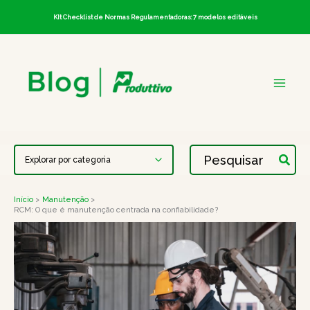
Ir
KIt Checklist de Normas Regulamentadoras: 7 modelos editáveis
para
o
conteúdo
Procurar:
Início
Manutenção
RCM: O que é manutenção centrada na confiabilidade?