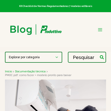
Ir
KIt Checklist de Normas Regulamentadoras: 7 modelos editáveis
para
o
conteúdo
Procurar:
Início
Documentação técnica
PMOC pdf: como fazer + modelo pronto para baixar