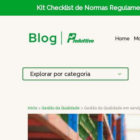
Ir
KIt Checklist de Normas Regulame
para
o
Home
Mo
conteúdo
Início
Gestão da Qualidade
Gestão da Qualidade em serviç