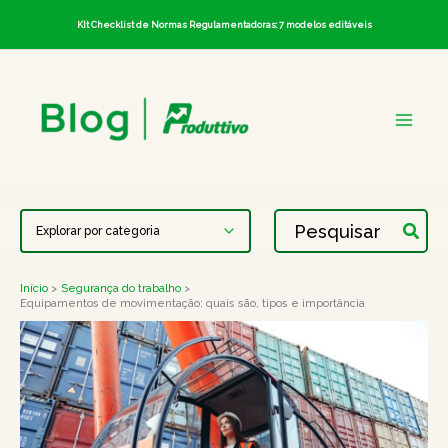
Ir
KIt Checklist de Normas Regulamentadoras: 7 modelos editáveis
para
o
conteúdo
Procurar:
Início
Segurança do trabalho
Equipamentos de movimentação: quais são, tipos e importância