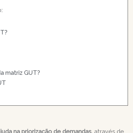
:
UT?
da matriz GUT?
UT
juda na priorização de demandas,
através de