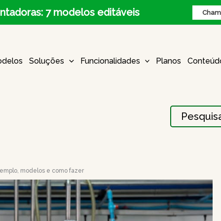
ntadoras: 7 modelos editáveis
Chame
delos
Soluções
Funcionalidades
Planos
Conteúd
Procurar:
xemplo, modelos e como fazer