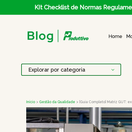
Ir
KIt Checklist de Normas Regulame
para
o
Home
Mo
conteúdo
Início
Gestão da Qualidade
[Guia Completo] Matriz GUT: e