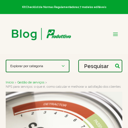
Ir
KIt Checklist de Normas Regulamentadoras: 7 modelos editáveis
para
o
conteúdo
Procurar:
Início
Gestão de serviços
NPS para serviços: o que é, como calcular e melhorar a satisfação dos clientes