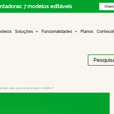
ntadoras: 7 modelos editáveis
Chame
delos
Soluções
Funcionalidades
Planos
Conteúd
Procurar:
nção: para que serve e qual o melhor?