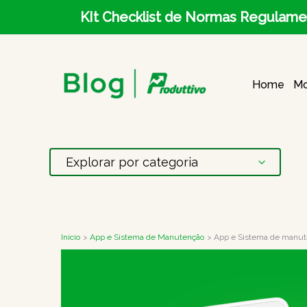
Ir
KIt Checklist de Normas Regulame
para
o
Home
Mo
conteúdo
Início
App e Sistema de Manutenção
App e Sistema de manute