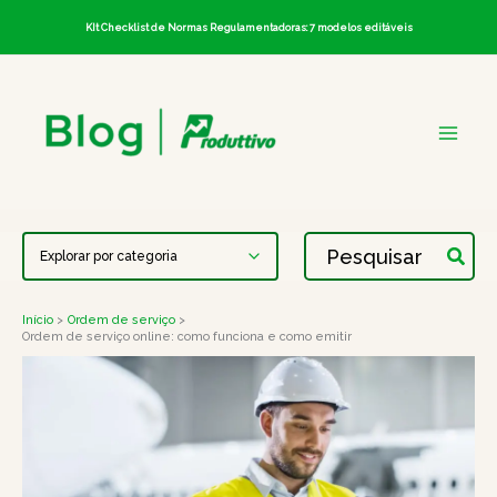
Ir
KIt Checklist de Normas Regulamentadoras: 7 modelos editáveis
para
o
conteúdo
Procurar:
Início
Ordem de serviço
Ordem de serviço online: como funciona e como emitir