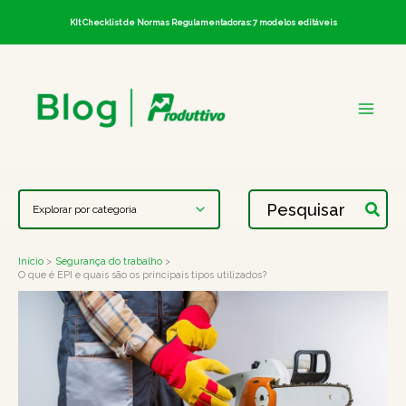
Ir
KIt Checklist de Normas Regulamentadoras: 7 modelos editáveis
para
o
conteúdo
Procurar:
Início
Segurança do trabalho
O que é EPI e quais são os principais tipos utilizados?