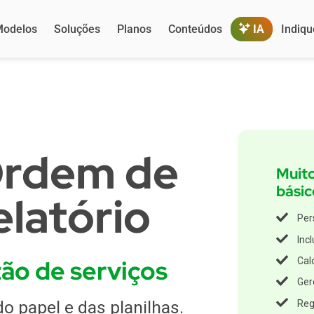
odelos
Soluções
Planos
Conteúdos
IA
Indiqu
 Ordem de
Muit
básic
elatório
Per
Inc
ão de serviços
Cal
Ger
do papel e das planilhas.
Reg