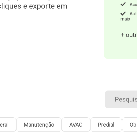
liques e exporte em
Aco
Aut
mais
+ out
eral
Manutenção
AVAC
Predial
Ob