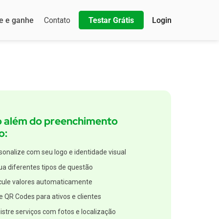
e e ganhe
Contato
Testar Grátis
Login
o além do preenchimento
o:
sonalize com seu logo e identidade visual
lua diferentes tipos de questão
cule valores automaticamente
e QR Codes para ativos e clientes
istre serviços com fotos e localização