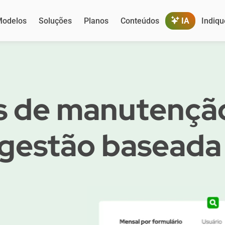
odelos
Soluções
Planos
Conteúdos
IA
Indiqu
s de manutenção
 gestão baseada