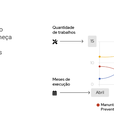
o
meça
s