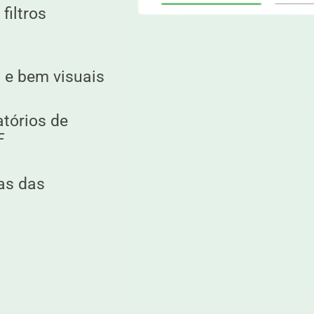
filtros
 e bem visuais
atórios de
F
as das