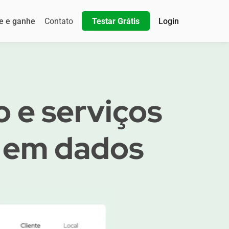
e e ganhe
Contato
Testar Grátis
Login
 e serviços
 em dados